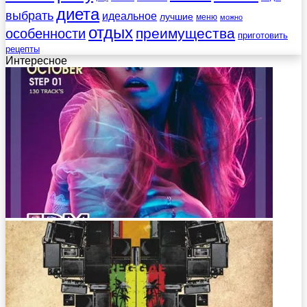
диета
выбрать
идеальное
лучшие
меню
можно
отдых
преимущества
особенности
приготовить
рецепты
Интересное