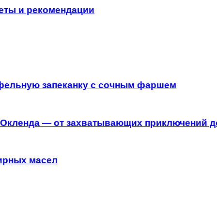
веты и рекомендации
офельную запеканку с сочным фаршем
 Окленда — от захватывающих приключений д
ирных масел