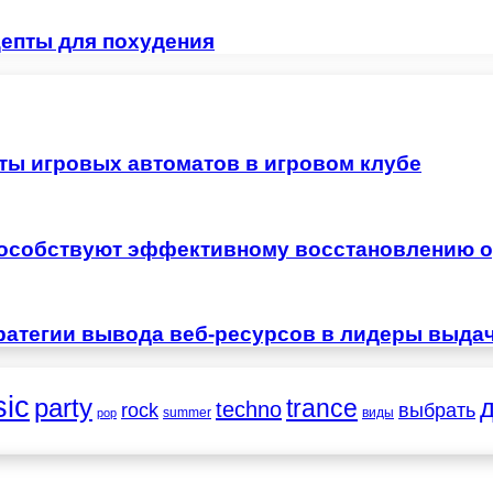
цепты для похудения
ты игровых автоматов в игровом клубе
особствуют эффективному восстановлению о
ратегии вывода веб-ресурсов в лидеры выда
ic
party
trance
techno
выбрать
rock
summer
виды
pop