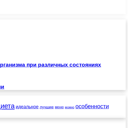
рганизма при различных состояниях
чи
диета
особенности
идеальное
лучшие
меню
можно