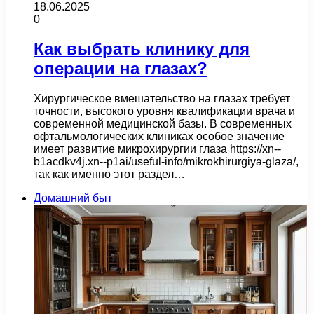
18.06.2025
0
Как выбрать клинику для
операции на глазах?
Хирургическое вмешательство на глазах требует
точности, высокого уровня квалификации врача и
современной медицинской базы. В современных
офтальмологических клиниках особое значение
имеет развитие микрохирургии глаза https://xn--
b1acdkv4j.xn--p1ai/useful-info/mikrokhirurgiya-glaza/,
так как именно этот раздел…
Домашний быт