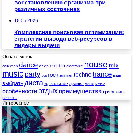
восстановлению организма при
различных состояниях
18.05.2026
Комплексная поисковая оптимизация:
стратегии вывода веб-ресурсов в
лидеры выдачи
Облако меток
house
dance
mix
electro
deep
electronic
collection
music
party
trance
techno
rock
summer
виды
pop
диета
выбрать
идеальное
лучшие
меню
можно
отдых
преимущества
особенности
приготовить
рецепты
Интересное