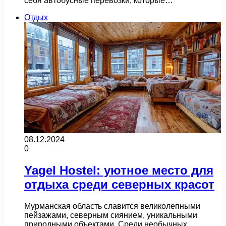
себя автобусные перевозки, которые…
Отдых
08.12.2024
0
Yagel Hostel: уютное место для
отдыха среди северных красот
Мурманская область славится великолепными
пейзажами, северным сиянием, уникальными
природными объектами. Среди необычных