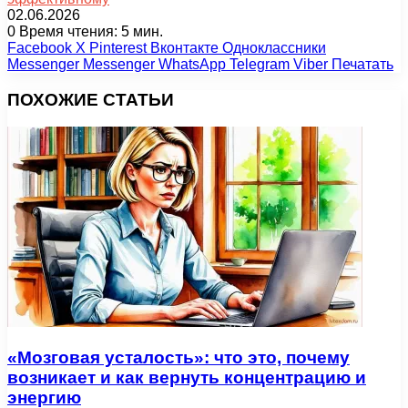
02.06.2026
0
Время чтения: 5 мин.
Facebook
X
Pinterest
Вконтакте
Одноклассники
Messenger
Messenger
WhatsApp
Telegram
Viber
Печатать
ПОХОЖИЕ СТАТЬИ
«Мозговая усталость»: что это, почему
возникает и как вернуть концентрацию и
энергию