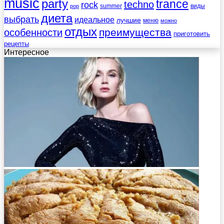
music
party
trance
techno
rock
summer
виды
pop
диета
выбрать
идеальное
лучшие
меню
можно
отдых
преимущества
особенности
приготовить
рецепты
Интересное