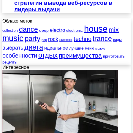
стратегии вывода веб-ресурсов в
лидеры выдачи
Облако меток
house
dance
mix
electro
deep
electronic
collection
music
party
trance
techno
rock
summer
виды
pop
диета
выбрать
идеальное
лучшие
меню
можно
отдых
преимущества
особенности
приготовить
рецепты
Интересное