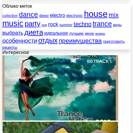
Облако меток
house
dance
mix
electro
deep
electronic
collection
music
party
trance
techno
rock
summer
виды
pop
диета
выбрать
идеальное
лучшие
меню
можно
отдых
преимущества
особенности
приготовить
рецепты
Интересное