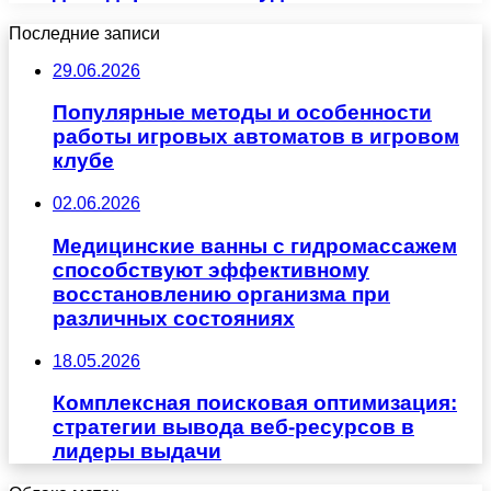
Последние записи
29.06.2026
Популярные методы и особенности
работы игровых автоматов в игровом
клубе
02.06.2026
Медицинские ванны с гидромассажем
способствуют эффективному
восстановлению организма при
различных состояниях
18.05.2026
Комплексная поисковая оптимизация:
стратегии вывода веб-ресурсов в
лидеры выдачи