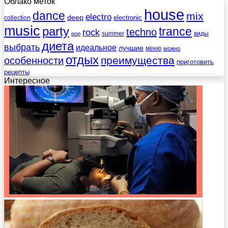
Облако меток
house
dance
mix
electro
deep
electronic
collection
music
party
trance
techno
rock
summer
виды
pop
диета
выбрать
идеальное
лучшие
меню
можно
отдых
преимущества
особенности
приготовить
рецепты
Интересное