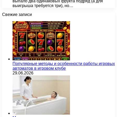
выпало два одинаковых фрукта подряд (а для
выигрыша требуется три), но…
Свежие записи
Популярные методы и особенности работы игровых
автоматов в игровом клубе
29.06.2026