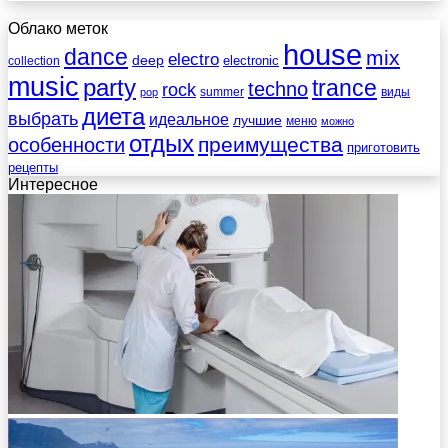
Облако меток
house
dance
mix
electro
deep
electronic
collection
music
party
trance
techno
rock
summer
виды
pop
диета
выбрать
идеальное
лучшие
меню
можно
отдых
преимущества
особенности
приготовить
рецепты
Интересное