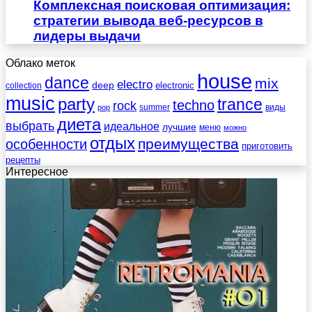
Комплексная поисковая оптимизация:
стратегии вывода веб-ресурсов в
лидеры выдачи
Облако меток
house
dance
mix
electro
deep
electronic
collection
music
party
trance
techno
rock
summer
виды
pop
диета
выбрать
идеальное
лучшие
меню
можно
отдых
преимущества
особенности
приготовить
рецепты
Интересное