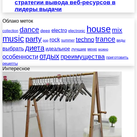
стратегии вывода веб-ресурсов в
лидеры выдачи
Облако меток
house
dance
mix
electro
deep
electronic
collection
music
party
trance
techno
rock
summer
виды
pop
диета
выбрать
идеальное
лучшие
меню
можно
отдых
преимущества
особенности
приготовить
рецепты
Интересное