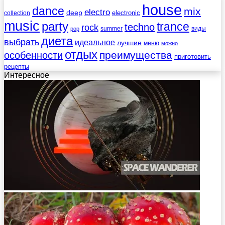
house
dance
mix
electro
deep
electronic
collection
music
party
trance
techno
rock
summer
виды
pop
диета
выбрать
идеальное
лучшие
меню
можно
отдых
преимущества
особенности
приготовить
рецепты
Интересное