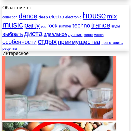
Облако меток
house
dance
mix
electro
deep
electronic
collection
music
party
trance
techno
rock
summer
виды
pop
диета
выбрать
идеальное
лучшие
меню
можно
отдых
преимущества
особенности
приготовить
рецепты
Интересное