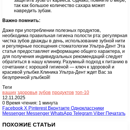
защитить зубы от кариеса. Однако, помните о мере,
так как большое количество сахара может
навредить зубам.
Важно помнить:
Даже при употреблении полезных продуктов,
необходима правильная гигиена полости рта: регулярная
чистка зубов дважды в день, использование зубной нити
и регулярные посещения стоматологии Ультра-Дент Эта
статья предоставляет информацию общего характера, и
для получения индивидуальных рекомендаций следует
обратиться в нашу клинику. Разумный подход к питанию в
сочетании с хорошей гигиеной — ключ к здоровой и
красивой улыбке.Клиника Ультра-Дент ждет Вас за
безупречной улыбкой!
Теги
ваших
здоровья
зубов
продуктов
топ-10
12.11.2025
0
Время чтения: 1 минута
Facebook
X
Pinterest
Вконтакте
Одноклассники
Messenger
Messenger
WhatsApp
Telegram
Viber
Печатать
ПОХОЖИЕ СТАТЬИ