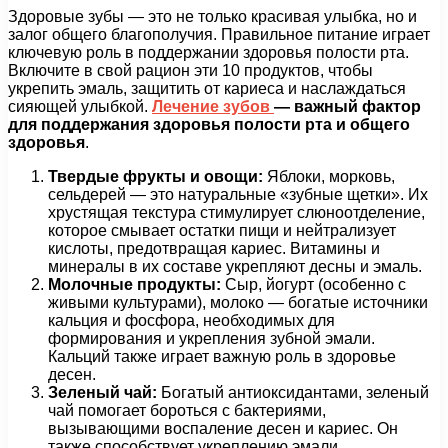
Здоровые зубы — это не только красивая улыбка, но и
залог общего благополучия. Правильное питание играет
ключевую роль в поддержании здоровья полости рта.
Включите в свой рацион эти 10 продуктов, чтобы
укрепить эмаль, защитить от кариеса и наслаждаться
сияющей улыбкой.
Лечение зубов
— важный фактор
для поддержания здоровья полости рта и общего
здоровья
.
Твердые фрукты и овощи:
Яблоки, морковь,
сельдерей — это натуральные «зубные щетки». Их
хрустящая текстура стимулирует слюноотделение,
которое смывает остатки пищи и нейтрализует
кислоты, предотвращая кариес. Витамины и
минералы в их составе укрепляют десны и эмаль.
Молочные продукты:
Сыр, йогурт (особенно с
живыми культурами), молоко — богатые источники
кальция и фосфора, необходимых для
формирования и укрепления зубной эмали.
Кальций также играет важную роль в здоровье
десен.
Зеленый чай:
Богатый антиоксидантами, зеленый
чай помогает бороться с бактериями,
вызывающими воспаление десен и кариес. Он
также способствует укреплению эмали.