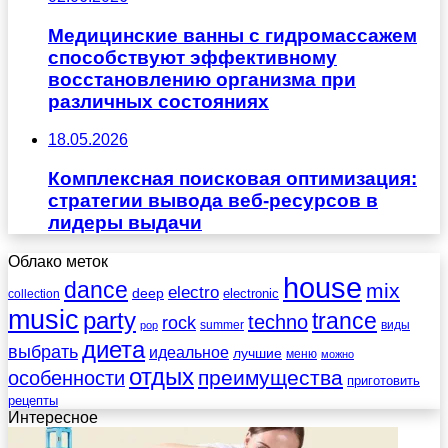
Медицинские ванны с гидромассажем
способствуют эффективному
восстановлению организма при
различных состояниях
18.05.2026
Комплексная поисковая оптимизация:
стратегии вывода веб-ресурсов в
лидеры выдачи
Облако меток
house
dance
mix
electro
deep
electronic
collection
music
party
trance
techno
rock
summer
виды
pop
диета
выбрать
идеальное
лучшие
меню
можно
отдых
преимущества
особенности
приготовить
рецепты
Интересное