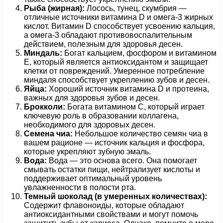
Рыба (жирная):
Лосось, тунец, скумбрия —
отличные источники витамина D и омега-3 жирных
кислот. Витамин D способствует усвоению кальция,
а омега-3 обладают противовоспалительным
действием, полезным для здоровья десен.
Миндаль:
Богат кальцием, фосфором и витамином
Е, который является антиоксидантом и защищает
клетки от повреждений. Умеренное потребление
миндаля способствует укреплению зубов и десен.
Яйца:
Хороший источник витамина D и протеина,
важных для здоровья зубов и десен.
Брокколи:
Богата витамином С, который играет
ключевую роль в образовании коллагена,
необходимого для здоровых десен.
Семена
чиа
:
Небольшое количество семян чиа в
вашем рационе — источник кальция и фосфора,
которые укрепляют зубную эмаль.
Вода:
Вода — это основа всего. Она помогает
смывать остатки пищи, нейтрализует кислоты и
поддерживает оптимальный уровень
увлажненности в полости рта.
Темный шоколад (в умеренных количествах):
Содержит флавоноиды, которые обладают
антиоксидантными свойствами и могут помочь