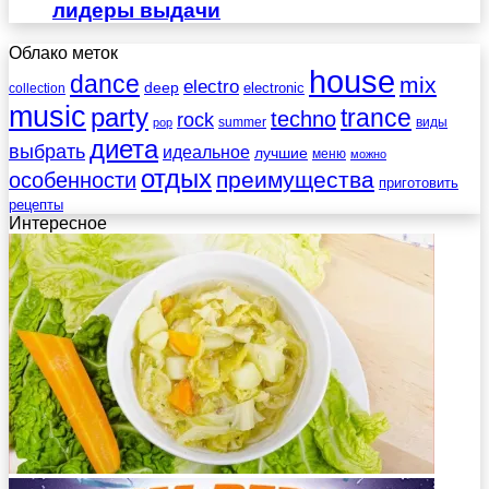
лидеры выдачи
Облако меток
house
dance
mix
electro
deep
electronic
collection
music
party
trance
techno
rock
summer
виды
pop
диета
выбрать
идеальное
лучшие
меню
можно
отдых
преимущества
особенности
приготовить
рецепты
Интересное