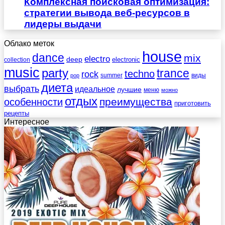
Комплексная поисковая оптимизация:
стратегии вывода веб-ресурсов в
лидеры выдачи
Облако меток
house
dance
mix
electro
deep
electronic
collection
music
party
trance
techno
rock
summer
виды
pop
диета
выбрать
идеальное
лучшие
меню
можно
отдых
преимущества
особенности
приготовить
рецепты
Интересное