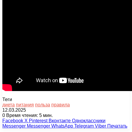
Теги
диета
питания
польза
правила
12.03.2025
0
Время чтения: 5 мин.
Facebook
X
Pinterest
Вконтакте
Одноклассники
Messenger
Messenger
WhatsApp
Telegram
Viber
Печатать