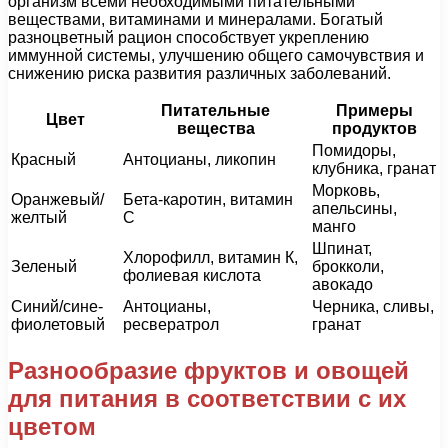
организм всеми необходимыми питательными
веществами, витаминами и минералами. Богатый
разноцветный рацион способствует укреплению
иммунной системы, улучшению общего самочувствия и
снижению риска развития различных заболеваний.
Питательные
Примеры
Цвет
вещества
продуктов
Помидоры,
Красный
Антоцианы, ликопин
клубника, гранат
Морковь,
Оранжевый/
Бета-каротин, витамин
апельсины,
желтый
С
манго
Шпинат,
Хлорофилл, витамин К,
Зеленый
брокколи,
фолиевая кислота
авокадо
Синий/сине-
Антоцианы,
Черника, сливы,
фиолетовый
ресвератрол
гранат
Разнообразие фруктов и овощей
для питания в соответствии с их
цветом