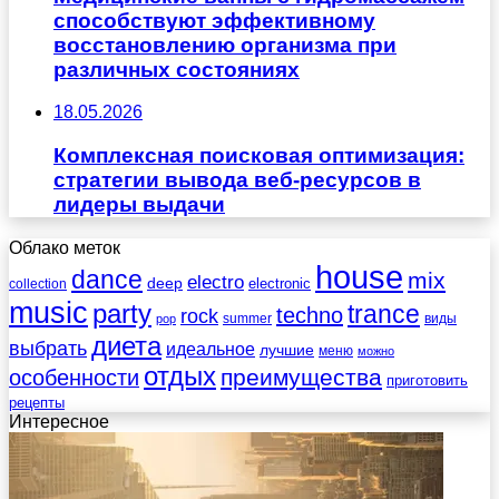
способствуют эффективному
восстановлению организма при
различных состояниях
18.05.2026
Комплексная поисковая оптимизация:
стратегии вывода веб-ресурсов в
лидеры выдачи
Облако меток
house
dance
mix
electro
deep
electronic
collection
music
party
trance
techno
rock
summer
виды
pop
диета
выбрать
идеальное
лучшие
меню
можно
отдых
преимущества
особенности
приготовить
рецепты
Интересное