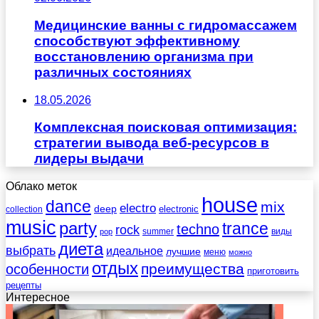
Медицинские ванны с гидромассажем
способствуют эффективному
восстановлению организма при
различных состояниях
18.05.2026
Комплексная поисковая оптимизация:
стратегии вывода веб-ресурсов в
лидеры выдачи
Облако меток
house
dance
mix
electro
deep
electronic
collection
music
party
trance
techno
rock
summer
виды
pop
диета
выбрать
идеальное
лучшие
меню
можно
отдых
преимущества
особенности
приготовить
рецепты
Интересное