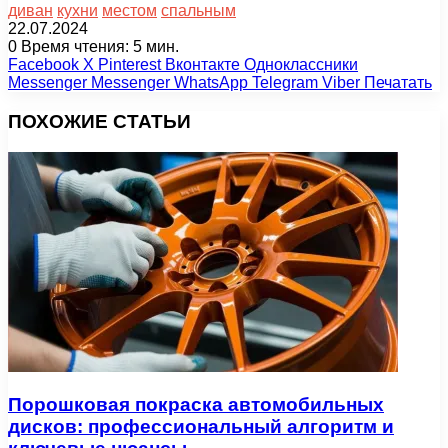
диван
кухни
местом
спальным
22.07.2024
0
Время чтения: 5 мин.
Facebook
X
Pinterest
Вконтакте
Одноклассники
Messenger
Messenger
WhatsApp
Telegram
Viber
Печатать
ПОХОЖИЕ СТАТЬИ
Порошковая покраска автомобильных
дисков: профессиональный алгоритм и