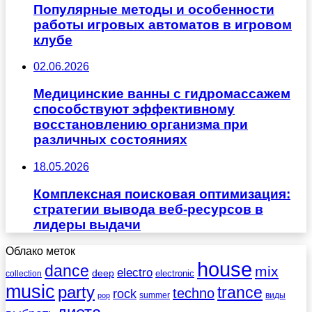
Популярные методы и особенности
работы игровых автоматов в игровом
клубе
02.06.2026
Медицинские ванны с гидромассажем
способствуют эффективному
восстановлению организма при
различных состояниях
18.05.2026
Комплексная поисковая оптимизация:
стратегии вывода веб-ресурсов в
лидеры выдачи
Облако меток
house
dance
mix
electro
deep
electronic
collection
music
party
trance
techno
rock
summer
виды
pop