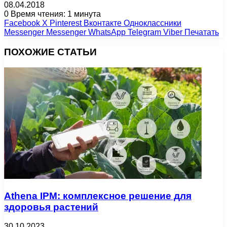
08.04.2018
0
Время чтения: 1 минута
Facebook
X
Pinterest
Вконтакте
Одноклассники
Messenger
Messenger
WhatsApp
Telegram
Viber
Печатать
ПОХОЖИЕ СТАТЬИ
Athena IPM: комплексное решение для
здоровья растений
30.10.2023