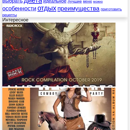
диета
выбрать
идеальное
лучшие
меню
можно
отдых
преимущества
особенности
приготовить
рецепты
Интересное