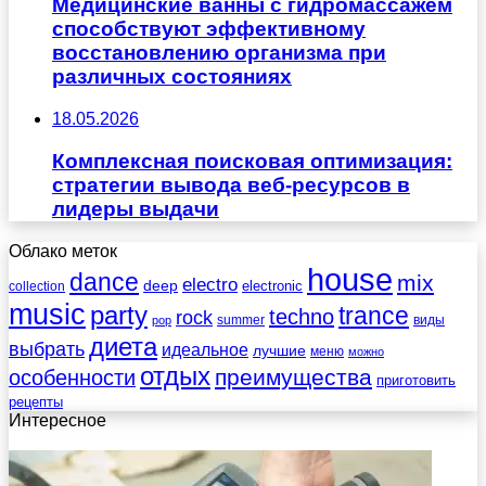
Медицинские ванны с гидромассажем
способствуют эффективному
восстановлению организма при
различных состояниях
18.05.2026
Комплексная поисковая оптимизация:
стратегии вывода веб-ресурсов в
лидеры выдачи
Облако меток
house
dance
mix
electro
deep
electronic
collection
music
party
trance
techno
rock
summer
виды
pop
диета
выбрать
идеальное
лучшие
меню
можно
отдых
преимущества
особенности
приготовить
рецепты
Интересное