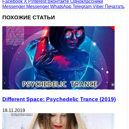
Facebook
X
Pinterest
Вконтакте
Одноклассники
Messenger
Messenger
WhatsApp
Telegram
Viber
Печатать
ПОХОЖИЕ СТАТЬИ
Different Space: Psychedelic Trance (2019)
18.11.2019