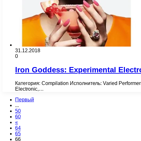
31.12.2018
0
Iron Goddess: Experimental Electro
Категория: Compilation Исполнитель: Varied Performer
Electronic,…
Первый
...
50
60
«
64
65
66