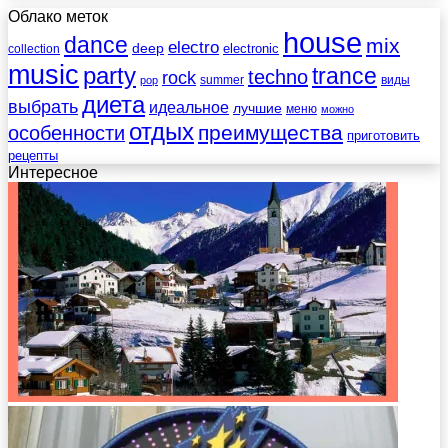
Облако меток
house
dance
mix
electro
deep
electronic
collection
music
party
trance
techno
rock
summer
виды
pop
диета
выбрать
идеальное
лучшие
меню
можно
отдых
преимущества
особенности
приготовить
рецепты
Интересное