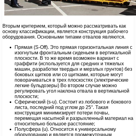
Вторым критерием, который можно рассматривать как
основу классификации, является конструкция рабочего
оборудования. Основными типами отвалов являются.
Прямая (S-Off). Это прямая горизонтальная линия с
изогнутым фронтальным сиденьем в вертикальной
плоскости. В то же время возможен вариант с
граффити (используется для средних и тяжелых
машин, разработки твердых и мерзлых грунтов) без
боковых щитков или со щитками, которые могут
поворачиваться в трех плоскостях (электрические
легкие бульдозеры) Во втором случае можно
регулировать угол наклона отвала в вертикальной
плоскости;
Сферический (s-u). Состоит из лобового и бокового
листа, последний под углом до 25°. Такая
конструкция минимизирует потери почвы,
перемещая насыпной и разрыхленный материал на
относительно большое расстояние;
Полусфера (u). Относится к универсальному
оборудованию и является промежуточным