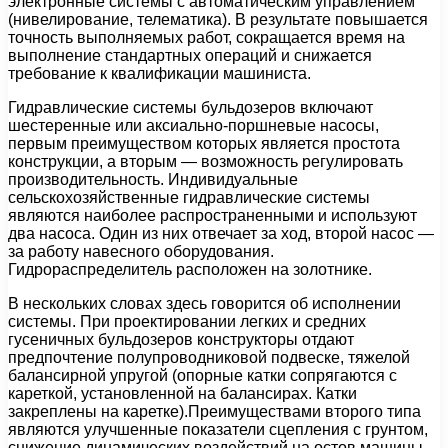
электронные системы с автоматическим управлением
(нивелирование, телематика). В результате повышается
точность выполняемых работ, сокращается время на
выполнение стандартных операций и снижается
требование к квалификации машиниста.
Гидравлические системы бульдозеров включают
шестеренные или аксиально-поршневые насосы,
первым преимуществом которых является простота
конструкции, а вторым — возможность регулировать
производительность. Индивидуальные
сельскохозяйственные гидравлические системы
являются наиболее распространенными и используют
два насоса. Один из них отвечает за ход, второй насос —
за работу навесного оборудования.
Гидрораспределитель расположен на золотнике.
В нескольких словах здесь говорится об исполнении
системы. При проектировании легких и средних
гусеничных бульдозеров конструкторы отдают
предпочтение полупроводниковой подвеске, тяжелой
балансирной упругой (опорные катки сопрягаются с
кареткой, установленной на балансирах. Катки
закреплены на каретке).Преимуществами второго типа
являются улучшенные показатели сцепления с грунтом,
снижение динамических воздействий на остов машины