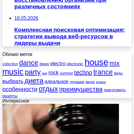
различных состояниях
18.05.2026
Комплексная поисковая оптимизация:
стратегии вывода веб-ресурсов в
лидеры выдачи
Облако меток
house
dance
mix
electro
deep
electronic
collection
music
party
trance
techno
rock
summer
виды
pop
диета
выбрать
идеальное
лучшие
меню
можно
отдых
преимущества
особенности
приготовить
рецепты
Интересное