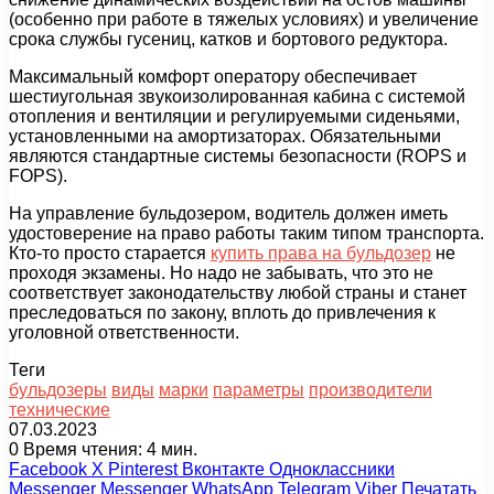
(особенно при работе в тяжелых условиях) и увеличение
срока службы гусениц, катков и бортового редуктора.
Максимальный комфорт оператору обеспечивает
шестиугольная звукоизолированная кабина с системой
отопления и вентиляции и регулируемыми сиденьями,
установленными на амортизаторах. Обязательными
являются стандартные системы безопасности (ROPS и
FOPS).
На управление бульдозером, водитель должен иметь
удостоверение на право работы таким типом транспорта.
Кто-то просто старается
купить права на бульдозер
не
проходя экзамены. Но надо не забывать, что это не
соответствует законодательству любой страны и станет
преследоваться по закону, вплоть до привлечения к
уголовной ответственности.
Теги
бульдозеры
виды
марки
параметры
производители
технические
07.03.2023
0
Время чтения: 4 мин.
Facebook
X
Pinterest
Вконтакте
Одноклассники
Messenger
Messenger
WhatsApp
Telegram
Viber
Печатать