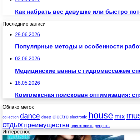
Как набрать вес девушке или быстро пот
Последние записи
29.06.2026
Популярные методы и особенности рабо
02.06.2026
Медицинские ванны с гидромассажем сп
18.05.2026
Комплексная поисковая оптимизация: ст
Облако меток
house
mus
dance
mix
electro
deep
electronic
collection
отдых
преимущества
приготовить
рецепты
Интересное