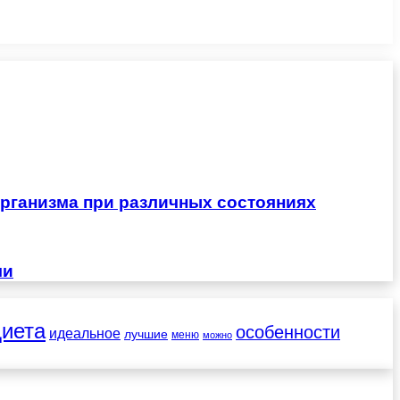
рганизма при различных состояниях
чи
диета
особенности
идеальное
лучшие
меню
можно