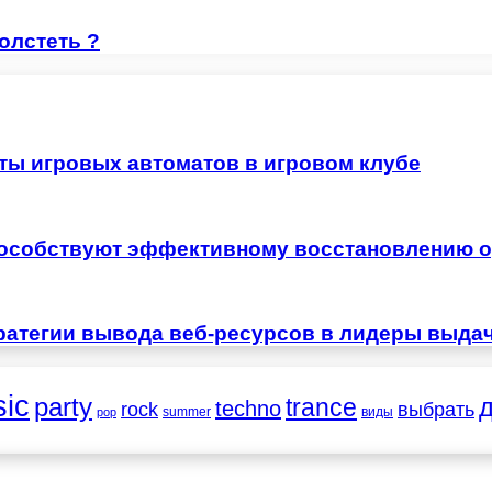
олстеть ?
ты игровых автоматов в игровом клубе
особствуют эффективному восстановлению о
ратегии вывода веб-ресурсов в лидеры выда
ic
party
trance
techno
выбрать
rock
summer
виды
pop