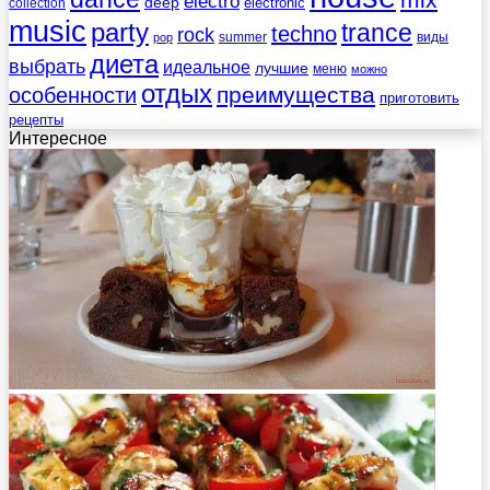
electro
deep
electronic
collection
music
party
trance
techno
rock
summer
виды
pop
диета
выбрать
идеальное
лучшие
меню
можно
отдых
преимущества
особенности
приготовить
рецепты
Интересное