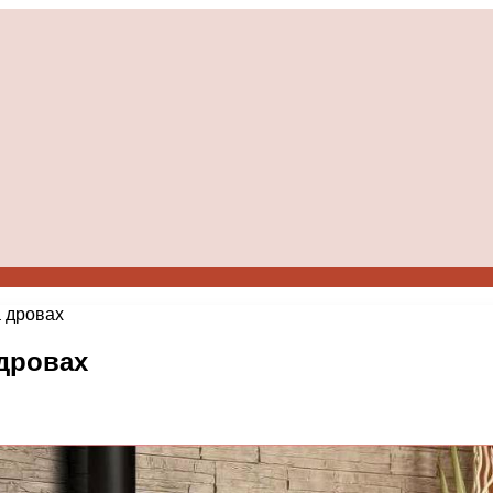
а дровах
 дровах