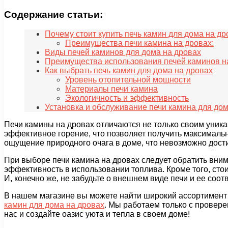
Содержание статьи:
Почему стоит купить печь камин для дома на др
Преимущества печи камина на дровах:
Виды печей каминов для дома на дровах
Преимущества использования печей каминов н
Как выбрать печь камин для дома на дровах
Уровень отопительной мощности
Материалы печи камина
Экологичность и эффективность
Установка и обслуживание печи камина для дом
Печи камины на дровах отличаются не только своим уник
эффективное горение, что позволяет получить максимальн
ощущение природного очага в доме, что невозможно дост
При выборе печи камина на дровах следует обратить внима
эффективность в использовании топлива. Кроме того, сто
И, конечно же, не забудьте о внешнем виде печи и ее соо
В нашем магазине вы можете найти широкий ассортимент 
камин для дома на дровах
. Мы работаем только с провере
нас и создайте оазис уюта и тепла в своем доме!