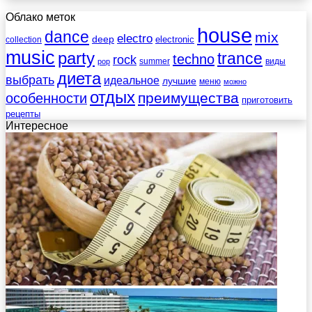
Облако меток
house
dance
mix
electro
deep
electronic
collection
music
party
trance
techno
rock
summer
виды
pop
диета
выбрать
идеальное
лучшие
меню
можно
отдых
преимущества
особенности
приготовить
рецепты
Интересное