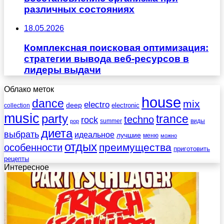
различных состояниях
18.05.2026
Комплексная поисковая оптимизация:
стратегии вывода веб-ресурсов в
лидеры выдачи
Облако меток
house
dance
mix
electro
deep
electronic
collection
music
party
trance
techno
rock
summer
виды
pop
диета
выбрать
идеальное
лучшие
меню
можно
отдых
преимущества
особенности
приготовить
рецепты
Интересное