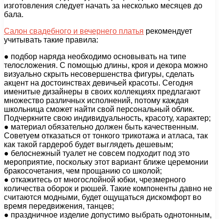
изготовления следует начать за несколько месяцев до
бала.
Салон свадебного и вечернего платья
рекомендует
учитывать такие правила:
● подбор наряда необходимо основывать на типе
телосложения. С помощью длины, кроя и декора можно
визуально скрыть несовершенства фигуры, сделать
акцент на достоинствах девичьей красоты. Сегодня
именитые дизайнеры в своих коллекциях предлагают
множество различных исполнений, потому каждая
школьница сможет найти свой персональный облик.
Подчеркните свою индивидуальность, красоту, характер;
● материал обязательно должен быть качественным.
Советуем отказаться от тонкого трикотажа и атласа, так
как такой гардероб будет выглядеть дешевым;
● белоснежный туалет не совсем подходит под это
мероприятие, поскольку этот вариант ближе церемонии
бракосочетания, чем прощанию со школой;
● откажитесь от многослойной юбки, чрезмерного
количества оборок и рюшей. Такие компоненты давно не
считаются модными, будет ощущаться дискомфорт во
время передвижения, танцев;
● праздничное изделие допустимо выбрать однотонным,