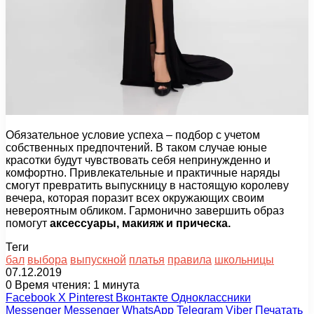
Обязательное условие успеха – подбор с учетом
собственных предпочтений. В таком случае юные
красотки будут чувствовать себя непринужденно и
комфортно. Привлекательные и практичные наряды
смогут превратить выпускницу в настоящую королеву
вечера, которая поразит всех окружающих своим
невероятным обликом. Гармонично завершить образ
помогут
аксессуары, макияж и прическа.
Теги
бал
выбора
выпускной
платья
правила
школьницы
07.12.2019
0
Время чтения: 1 минута
Facebook
X
Pinterest
Вконтакте
Одноклассники
Messenger
Messenger
WhatsApp
Telegram
Viber
Печатать