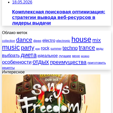
18.05.2026
Комплексная поисковая оптимизация:
стратегии вывода веб-ресурсов в
лидеры выдачи
Облако меток
house
dance
mix
electro
deep
electronic
collection
music
party
trance
techno
rock
summer
виды
pop
диета
выбрать
идеальное
лучшие
меню
можно
отдых
преимущества
особенности
приготовить
рецепты
Интересное