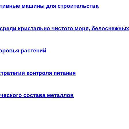
тивные машины для строительства
среди кристально чистого моря, белоснежны
доровья растений
тратегии контроля питания
ческого состава металлов