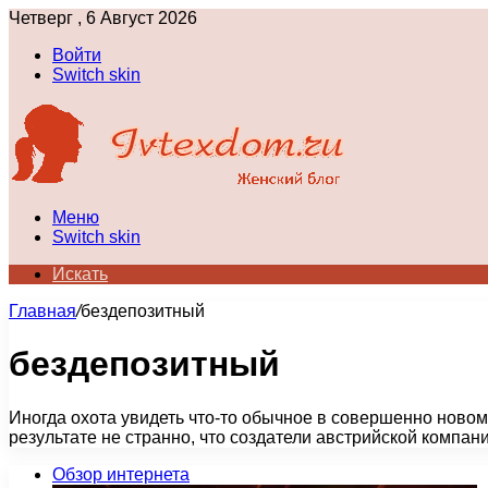
Четверг , 6 Август 2026
Войти
Switch skin
Меню
Switch skin
Искать
Главная
/
бездепозитный
бездепозитный
Иногда охота увидеть что-то обычное в совершенно новом
результате не странно, что создатели австрийской компан
Обзор интернета