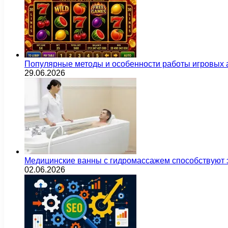
Популярные методы и особенности работы игровых а
29.06.2026
Медицинские ванны с гидромассажем способствуют
02.06.2026