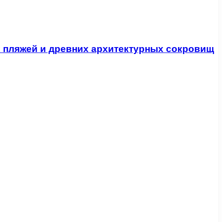
х пляжей и древних архитектурных сокровищ