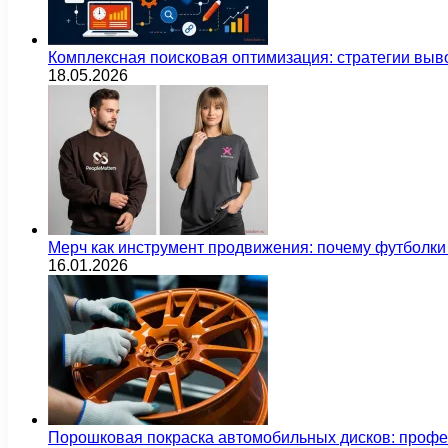
Комплексная поисковая оптимизация: стратегии выв
18.05.2026
Мерч как инструмент продвижения: почему футбол
16.01.2026
Порошковая покраска автомобильных дисков: проф