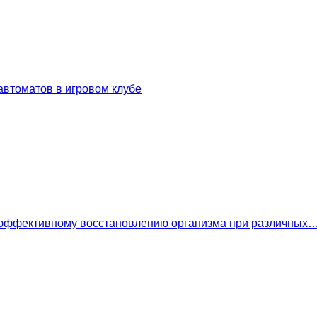
втоматов в игровом клубе
 эффективному восстановлению организма при различных