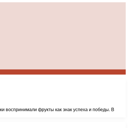
ки воспринимали фрукты как знак успеха и победы. В