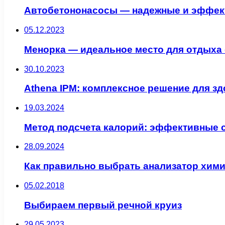
Автобетононасосы — надежные и эффек
05.12.2023
Менорка — идеальное место для отдыха 
30.10.2023
Athena IPM: комплексное решение для з
19.03.2024
Метод подсчета калорий: эффективные с
28.09.2024
Как правильно выбрать анализатор хими
05.02.2018
Выбираем первый речной круиз
29.05.2023