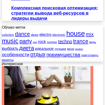
Комплексная поисковая оптимизация:
стратегии вывода веб-ресурсов в
лидеры выдачи
Облако меток
house
dance
mix
electro
deep
electronic
collection
music
party
trance
techno
rock
summer
виды
pop
диета
выбрать
идеальное
лучшие
меню
можно
отдых
преимущества
особенности
приготовить
рецепты
Интересное