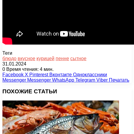
Теги
блюдо
вкусное
курицей
пенне
сытное
31.01.2024
0
Время чтения: 4 мин.
Facebook
X
Pinterest
Вконтакте
Одноклассники
Messenger
Messenger
WhatsApp
Telegram
Viber
Печатать
ПОХОЖИЕ СТАТЬИ