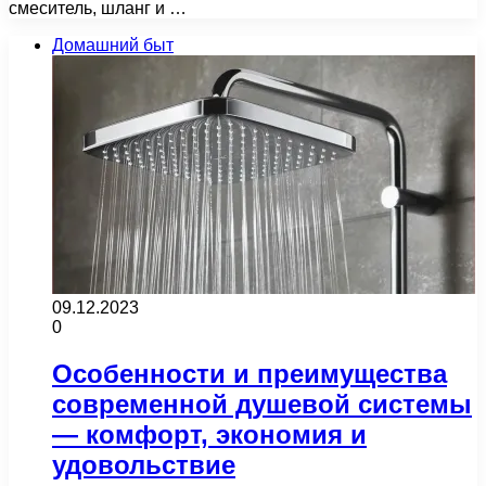
смеситель, шланг и …
Домашний быт
09.12.2023
0
Особенности и преимущества
современной душевой системы
— комфорт, экономия и
удовольствие