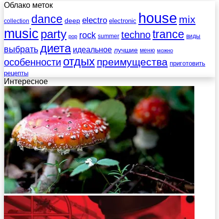
Облако меток
house
dance
mix
electro
deep
electronic
collection
music
party
trance
techno
rock
summer
виды
pop
диета
выбрать
идеальное
лучшие
меню
можно
отдых
преимущества
особенности
приготовить
рецепты
Интересное