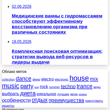
02.06.2026
Медицинские ванны с гидромассажем
способствуют эффективному
восстановлению организма при
различных состояниях
18.05.2026
Комплексная поисковая оптимизация:
стратегии вывода веб-ресурсов в
лидеры выдачи
Облако меток
house
dance
mix
electro
deep
electronic
collection
music
party
trance
techno
rock
summer
виды
pop
диета
выбрать
идеальное
лучшие
меню
можно
отдых
преимущества
особенности
приготовить
рецепты
Интересное