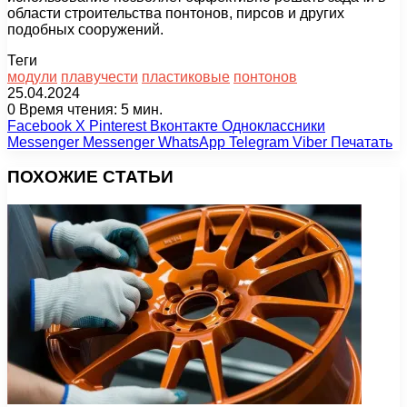
области строительства понтонов, пирсов и других
подобных сооружений.
Теги
модули
плавучести
пластиковые
понтонов
25.04.2024
0
Время чтения: 5 мин.
Facebook
X
Pinterest
Вконтакте
Одноклассники
Messenger
Messenger
WhatsApp
Telegram
Viber
Печатать
ПОХОЖИЕ СТАТЬИ