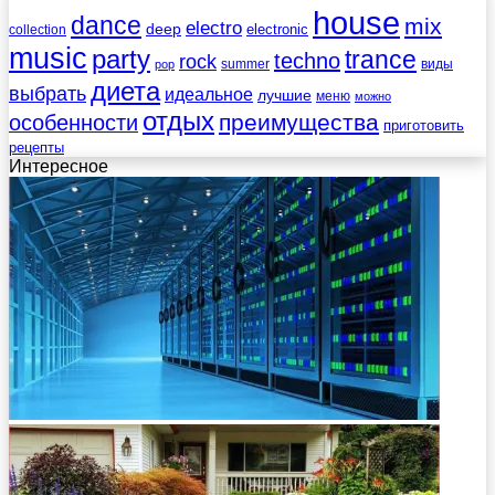
house
dance
mix
electro
deep
electronic
collection
music
party
trance
techno
rock
summer
виды
pop
диета
выбрать
идеальное
лучшие
меню
можно
отдых
преимущества
особенности
приготовить
рецепты
Интересное