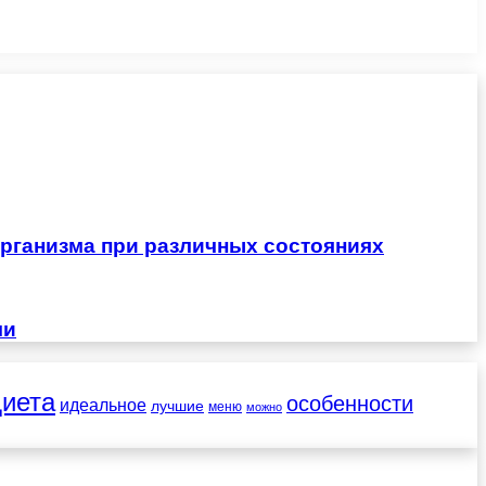
рганизма при различных состояниях
чи
диета
особенности
идеальное
лучшие
меню
можно