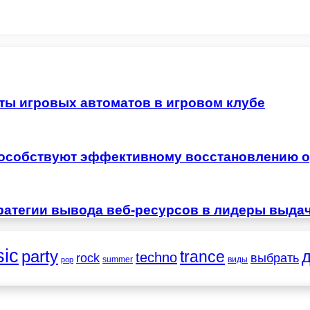
ты игровых автоматов в игровом клубе
особствуют эффективному восстановлению о
ратегии вывода веб-ресурсов в лидеры выда
ic
party
trance
techno
выбрать
rock
summer
виды
pop