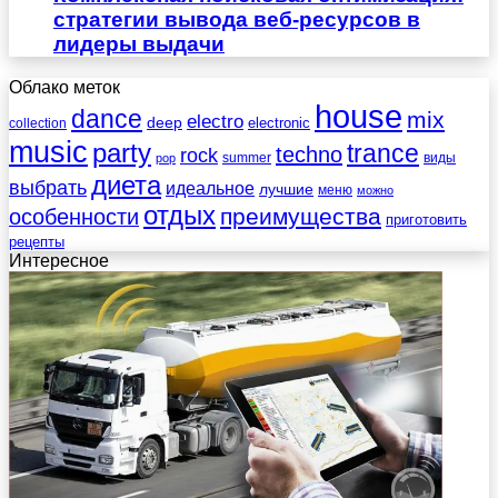
стратегии вывода веб-ресурсов в
лидеры выдачи
Облако меток
house
dance
mix
electro
deep
electronic
collection
music
party
trance
techno
rock
summer
виды
pop
диета
выбрать
идеальное
лучшие
меню
можно
отдых
преимущества
особенности
приготовить
рецепты
Интересное