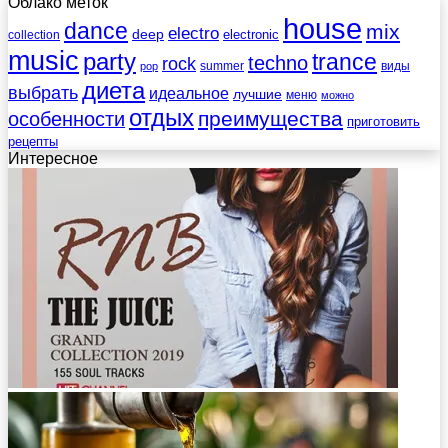
Облако меток
house
dance
mix
electro
deep
electronic
collection
music
party
trance
techno
rock
summer
виды
pop
диета
выбрать
идеальное
лучшие
меню
можно
отдых
преимущества
особенности
приготовить
рецепты
Интересное