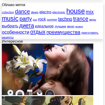
Облако меток
house
dance
mix
electro
deep
electronic
collection
music
party
trance
techno
rock
summer
виды
pop
диета
выбрать
идеальное
лучшие
меню
можно
отдых
преимущества
особенности
приготовить
рецепты
Интересное