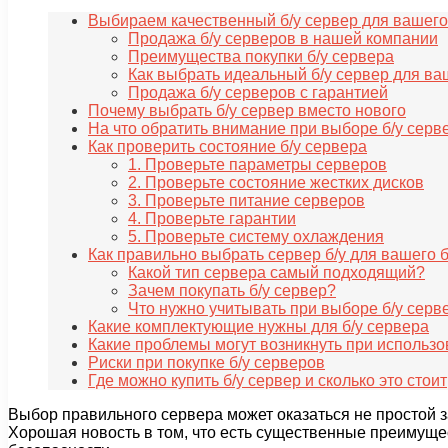
Выбираем качественный б/у сервер для вашего
Продажа б/у серверов в нашей компании
Преимущества покупки б/у сервера
Как выбрать идеальный б/у сервер для ва
Продажа б/у серверов с гарантией
Почему выбрать б/у сервер вместо нового
На что обратить внимание при выборе б/у серв
Как проверить состояние б/у сервера
1. Проверьте параметры серверов
2. Проверьте состояние жестких дисков
3. Проверьте питание серверов
4. Проверьте гарантии
5. Проверьте систему охлаждения
Как правильно выбрать сервер б/у для вашего 
Какой тип сервера самый подходящий?
Зачем покупать б/у сервер?
Что нужно учитывать при выборе б/у серв
Какие комплектующие нужны для б/у сервера
Какие проблемы могут возникнуть при использо
Риски при покупке б/у серверов
Где можно купить б/у сервер и сколько это стоит
Выбор правильного сервера может оказаться не простой 
Хорошая новость в том, что есть существенные преимущес