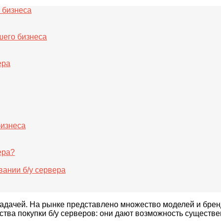
 бизнеса
шего бизнеса
ера
бизнеса
ера?
вании б/у сервера
задачей. На рынке представлено множество моделей и брен
тва покупки б/у серверов: они дают возможность существен