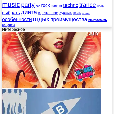
music
party
trance
techno
rock
summer
виды
pop
диета
выбрать
идеальное
лучшие
меню
можно
отдых
преимущества
особенности
приготовить
рецепты
Интересное