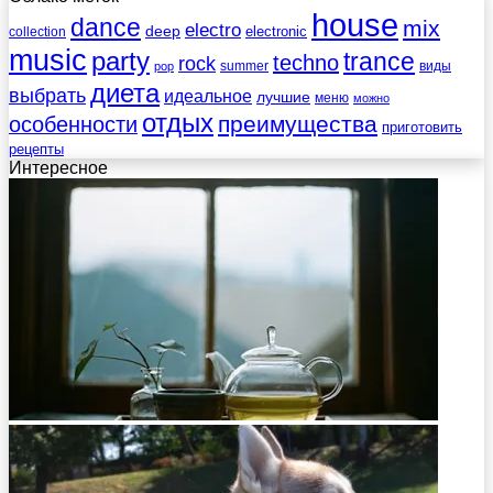
house
dance
mix
electro
deep
electronic
collection
music
party
trance
techno
rock
summer
виды
pop
диета
выбрать
идеальное
лучшие
меню
можно
отдых
преимущества
особенности
приготовить
рецепты
Интересное