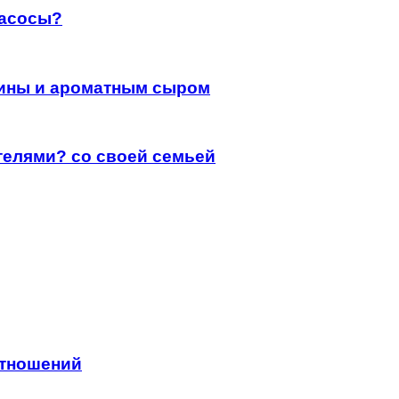
насосы?
дины и ароматным сыром
телями? со своей семьей
отношений