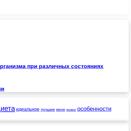
рганизма при различных состояниях
чи
диета
особенности
идеальное
лучшие
меню
можно