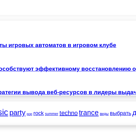
ты игровых автоматов в игровом клубе
особствуют эффективному восстановлению о
ратегии вывода веб-ресурсов в лидеры выда
ic
party
trance
techno
выбрать
rock
summer
виды
pop