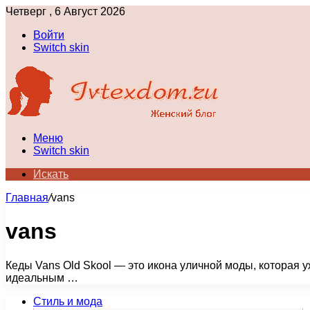
Четверг , 6 Август 2026
Войти
Switch skin
Меню
Switch skin
Искать
Главная
/
vans
vans
Кеды Vans Old Skool — это икона уличной моды, которая у
идеальным …
Стиль и мода