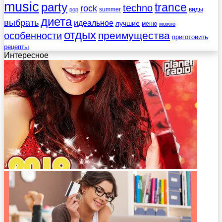
music
party
trance
techno
rock
summer
виды
pop
диета
выбрать
идеальное
лучшие
меню
можно
отдых
преимущества
особенности
приготовить
рецепты
Интересное