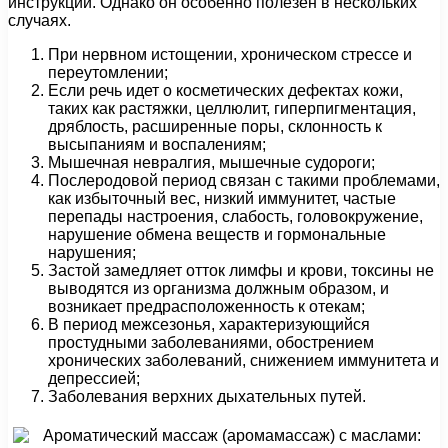
инструкций. Однако он особенно полезен в нескольких
случаях.
При нервном истощении, хроническом стрессе и
переутомлении;
Если речь идет о косметических дефектах кожи,
таких как растяжки, целлюлит, гиперпигментация,
дряблость, расширенные поры, склонность к
высыпаниям и воспалениям;
Мышечная невралгия, мышечные судороги;
Послеродовой период связан с такими проблемами,
как избыточный вес, низкий иммунитет, частые
перепады настроения, слабость, головокружение,
нарушение обмена веществ и гормональные
нарушения;
Застой замедляет отток лимфы и крови, токсины не
выводятся из организма должным образом, и
возникает предрасположенность к отекам;
В период межсезонья, характеризующийся
простудными заболеваниями, обострением
хронических заболеваний, снижением иммунитета и
депрессией;
Заболевания верхних дыхательных путей.