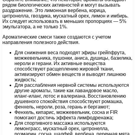
рядом биологических активностей и могут вызывать
раздражение. Это лимонная вербена, корица,
цитронелла, гвоздика, мускатный орех, лимон и имбирь.
Их следует использовать в меньших пропорциях — 5%
эмульгатора, а не только 1%.
Ароматические смеси также создаются с учетом
направления полезного действия.
Для снижения веса подходят эфиры грейпфрута,
можжевельника, пушонки, аниса, душицы, базилика,
нероли и герани. Их активные вещества
способствуют расщеплению жировой ткани,
активизируют обмен веществ и выводят лишнюю
жидкость;
Для расслабления нервной системы используются
другие ароматы, такие как лавандовое масло,
иланг-иланг, лотос и валериана. Восстановлению
душевного спокойствия способствуют ромашка,
фенхель, нероли, роза, герань и бергамот;
Фенхель, кипарис, можжевельник, сосна и FIR
помогают достичь эффекта лимфодренажа;
Для спортивного массажа используются
лемонграсс, мускатный орех, цитронелла,
розмарин, сосна, шалфей, вербена, перечная мята