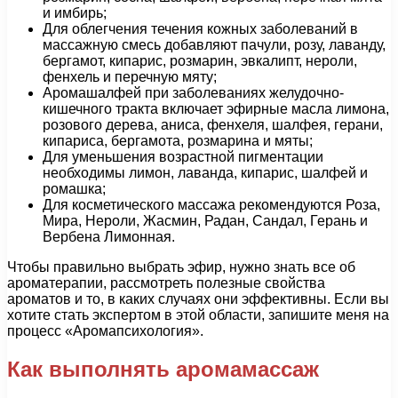
и имбирь;
Для облегчения течения кожных заболеваний в
массажную смесь добавляют пачули, розу, лаванду,
бергамот, кипарис, розмарин, эвкалипт, нероли,
фенхель и перечную мяту;
Аромашалфей при заболеваниях желудочно-
кишечного тракта включает эфирные масла лимона,
розового дерева, аниса, фенхеля, шалфея, герани,
кипариса, бергамота, розмарина и мяты;
Для уменьшения возрастной пигментации
необходимы лимон, лаванда, кипарис, шалфей и
ромашка;
Для косметического массажа рекомендуются Роза,
Мира, Нероли, Жасмин, Радан, Сандал, Герань и
Вербена Лимонная.
Чтобы правильно выбрать эфир, нужно знать все об
ароматерапии, рассмотреть полезные свойства
ароматов и то, в каких случаях они эффективны. Если вы
хотите стать экспертом в этой области, запишите меня на
процесс «Аромапсихология».
Как выполнять аромамассаж