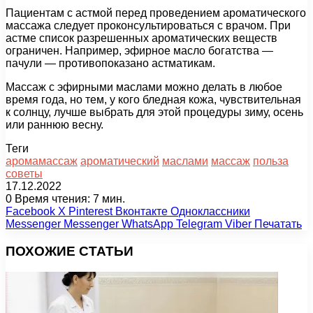
Пациентам с астмой перед проведением ароматического
массажа следует проконсультироваться с врачом. При
астме список разрешенных ароматических веществ
ограничен. Например, эфирное масло богатства —
пачули — противопоказано астматикам.
Массаж с эфирными маслами можно делать в любое
время года, но тем, у кого бледная кожа, чувствительная
к солнцу, лучше выбрать для этой процедуры зиму, осень
или раннюю весну.
Теги
аромамассаж
ароматический
маслами
массаж
польза
советы
17.12.2022
0
Время чтения: 7 мин.
Facebook
X
Pinterest
Вконтакте
Одноклассники
Messenger
Messenger
WhatsApp
Telegram
Viber
Печатать
ПОХОЖИЕ СТАТЬИ