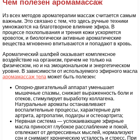
Чем полезен аромамассаж
Из всех методов ароматерапии массаж считается самым
важным. Это связано с тем, что здесь ручные техники
умножаются на благотворное влияние эфира. В
процессе похлопывания и трения кожи ускоряется
кровоток, и биологически активные ароматические
вещества мгновенно впитываются и попадают в кровь.
Ароматический шалфей оказывает комплексное
воздействие на организм, причем не только на
физическом, но и на эмоциональном и энергетическом
уровне. В зависимости от используемого эфирного масла
аромамассаж тела
может быть полезен:
Опорно-двигательный аппарат уменьшает
мышечные спазмы, снижает выраженность боли и
отеков, стимулирует выработку коллагена.
Натуральные ароматы останавливают
воспалительные процессы, характерные для
артрита, артропатии, подагры и остеоартрита;
Нервная система — успокаивающие эфирные
масла приносят глубокое расслабление и покой,
отвлекают от депрессивных мыслей, нормализуют
сон и снимают хроническую усталость и стресс. При