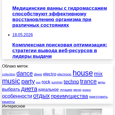
Медицинские ванны с гидромассажем
способствуют эффективному
восстановлению организма при
различных состояниях
18.05.2026
Комплексная поисковая оптимизация:
стратегии вывода веб-ресурсов в
лидеры выдачи
Облако меток
house
dance
mix
electro
deep
electronic
collection
music
party
trance
techno
rock
summer
виды
pop
диета
выбрать
идеальное
лучшие
меню
можно
отдых
преимущества
особенности
приготовить
рецепты
Интересное