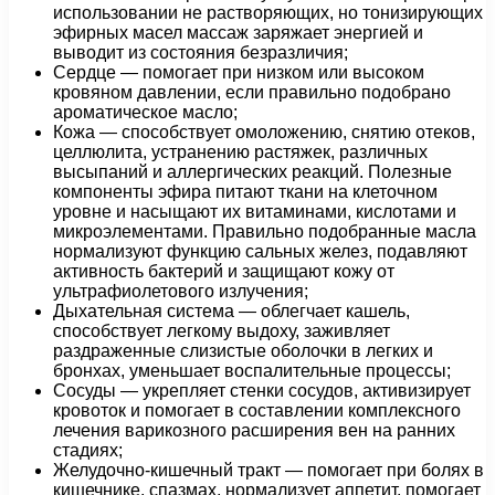
использовании не растворяющих, но тонизирующих
эфирных масел массаж заряжает энергией и
выводит из состояния безразличия;
Сердце — помогает при низком или высоком
кровяном давлении, если правильно подобрано
ароматическое масло;
Кожа — способствует омоложению, снятию отеков,
целлюлита, устранению растяжек, различных
высыпаний и аллергических реакций. Полезные
компоненты эфира питают ткани на клеточном
уровне и насыщают их витаминами, кислотами и
микроэлементами. Правильно подобранные масла
нормализуют функцию сальных желез, подавляют
активность бактерий и защищают кожу от
ультрафиолетового излучения;
Дыхательная система — облегчает кашель,
способствует легкому выдоху, заживляет
раздраженные слизистые оболочки в легких и
бронхах, уменьшает воспалительные процессы;
Сосуды — укрепляет стенки сосудов, активизирует
кровоток и помогает в составлении комплексного
лечения варикозного расширения вен на ранних
стадиях;
Желудочно-кишечный тракт — помогает при болях в
кишечнике, спазмах, нормализует аппетит, помогает