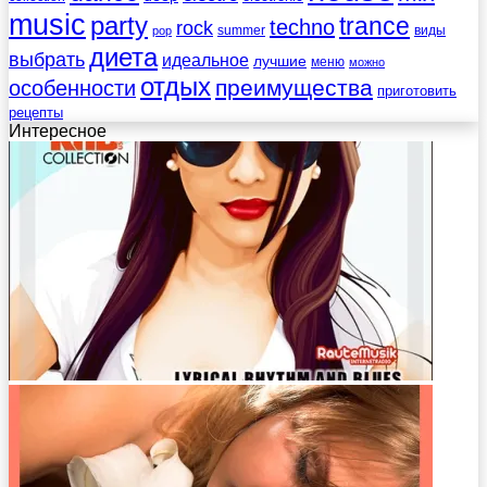
music
party
trance
techno
rock
summer
виды
pop
диета
выбрать
идеальное
лучшие
меню
можно
отдых
преимущества
особенности
приготовить
рецепты
Интересное