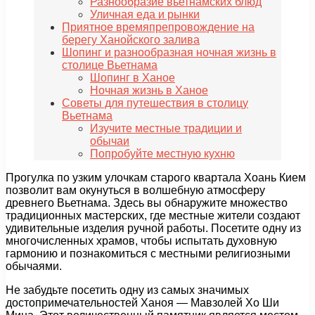
Разнообразие вьетнамских блюд
Уличная еда и рынки
Приятное времяпрепровождение на
берегу Ханойского залива
Шопинг и разнообразная ночная жизнь в
столице Вьетнама
Шопинг в Ханое
Ночная жизнь в Ханое
Советы для путешествия в столицу
Вьетнама
Изучите местные традиции и
обычаи
Попробуйте местную кухню
Прогулка по узким улочкам старого квартала Хоань Кием
позволит вам окунуться в волшебную атмосферу
древнего Вьетнама. Здесь вы обнаружите множество
традиционных мастерских, где местные жители создают
удивительные изделия ручной работы. Посетите одну из
многочисленных храмов, чтобы испытать духовную
гармонию и познакомиться с местными религиозными
обычаями.
Не забудьте посетить одну из самых значимых
достопримечательностей Ханоя — Мавзолей Хо Ши