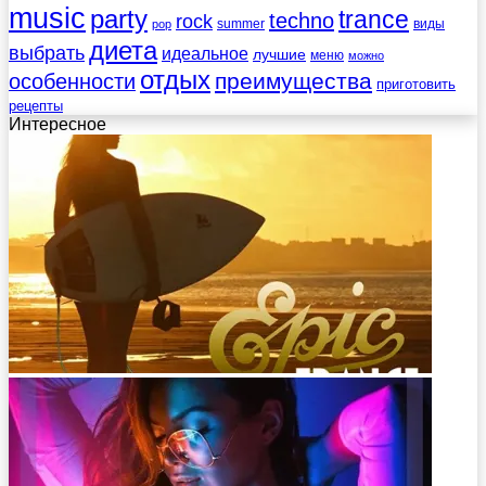
music
party
trance
techno
rock
summer
виды
pop
диета
выбрать
идеальное
лучшие
меню
можно
отдых
преимущества
особенности
приготовить
рецепты
Интересное