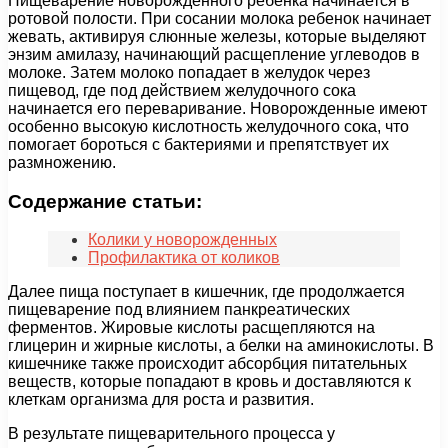
Пищеварение новорожденного ребенка начинается в
ротовой полости. При сосании молока ребенок начинает
жевать, активируя слюнные железы, которые выделяют
энзим амилазу, начинающий расщепление углеводов в
молоке. Затем молоко попадает в желудок через
пищевод, где под действием желудочного сока
начинается его переваривание. Новорожденные имеют
особенно высокую кислотность желудочного сока, что
помогает бороться с бактериями и препятствует их
размножению.
Содержание статьи:
Колики у новорожденных
Профилактика от коликов
Далее пища поступает в кишечник, где продолжается
пищеварение под влиянием панкреатических
ферментов. Жировые кислоты расщепляются на
глицерин и жирные кислоты, а белки на аминокислоты. В
кишечнике также происходит абсорбция питательных
веществ, которые попадают в кровь и доставляются к
клеткам организма для роста и развития.
В результате пищеварительного процесса у