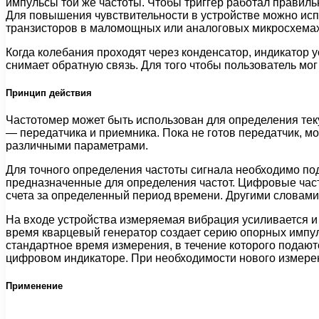
импульсы той же частоты. Чтобы триггер работал правиль
Для повышения чувствительности в устройстве можно исп
транзисторов в маломощных или аналоговых микросхемах
Когда колебания проходят через конденсатор, индикатор 
снимает обратную связь. Для того чтобы пользователь мо
Принцип действия
Частотомер может быть использован для определения тек
— передатчика и приемника. Пока не готов передатчик, м
различными параметрами.
Для точного определения частоты сигнала необходимо под
предназначенные для определения частот. Цифровые част
счета за определенный период времени. Другими словами
На входе устройства измеряемая вибрация усиливается и
время кварцевый генератор создает серию опорных импуль
стандартное время измерения, в течение которого подают
цифровом индикаторе. При необходимости нового измерени
Применение