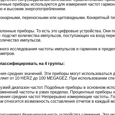
гичные приборы используются для измерения частот гармон
ью и высоким энергопотреблением.
ционарными, переносными или щитовидными. Конкретный ти
онные приборы. То есть это цифровые устройства. Они по
 подсчет количества импульсов, поступающих на вход пер
количество импульсов.
ного исследования частоты импульсов и гармоник в предел
аметров.
лассифицировать на 4 группы:
ия средних значений. Эти приборы могут использоваться 
вляет от 10 HERZ до 100 MEGAGEZ. При использовании спе
зкий диапазон частот. Подобные приборы в основном испол
менений частоты в узких пределах. Процентные приборы и
ения средних частот Непрерывно измеряющие частоты. Го
ам относится возможность составления отчетов в каждый м
 расширяют функциональность устройства слежения. Это мо