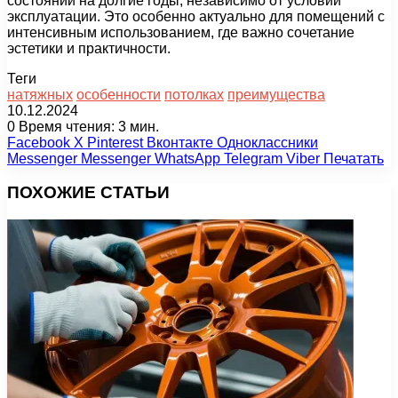
состоянии на долгие годы, независимо от условий
эксплуатации. Это особенно актуально для помещений с
интенсивным использованием, где важно сочетание
эстетики и практичности.
Теги
натяжных
особенности
потолках
преимущества
10.12.2024
0
Время чтения: 3 мин.
Facebook
X
Pinterest
Вконтакте
Одноклассники
Messenger
Messenger
WhatsApp
Telegram
Viber
Печатать
ПОХОЖИЕ СТАТЬИ