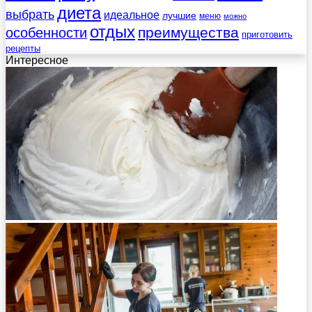
диета
выбрать
идеальное
лучшие
меню
можно
отдых
преимущества
особенности
приготовить
рецепты
Интересное